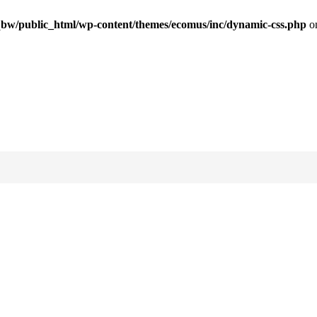
bw/public_html/wp-content/themes/ecomus/inc/dynamic-css.php
on