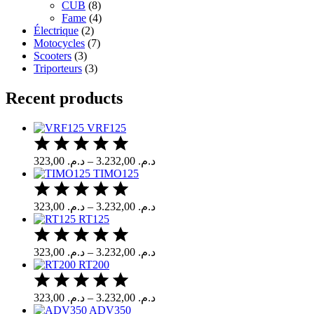
CUB
(8)
Fame
(4)
Électrique
(2)
Motocycles
(7)
Scooters
(3)
Triporteurs
(3)
Recent products
VRF125
323,00
د.م.
–
3.232,00
د.م.
TIMO125
323,00
د.م.
–
3.232,00
د.م.
RT125
323,00
د.م.
–
3.232,00
د.م.
RT200
323,00
د.م.
–
3.232,00
د.م.
ADV350