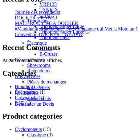
VRF125
TANK X
Journée des revendeurs
C100
DOCKER x RAWAJ
Triporteurs
MACHROU3I M3A DOCKER
Triporteur Super Large
#Mankhalik_Matkhalini : Une Campagne qui Met la Moto au C
Triporteur Super Large G
Convention DOCKER – GLOVO
Triporteur DR2
Électrique
Recent Comments
E-Life
E-Cruzer
Réseau Docker
Aucun commentaire à afficher.
Showrooms
Revendeurs
Categories
Nos Services
Pièces de rechanges
Branding
(1)
Nos ateliers
Événements
(1)
Réalisations
Partenariats
(2)
Événements
RSE
(1)
Demander un Devis
Product categories
Cyclomoteurs
(15)
Classique
(3)