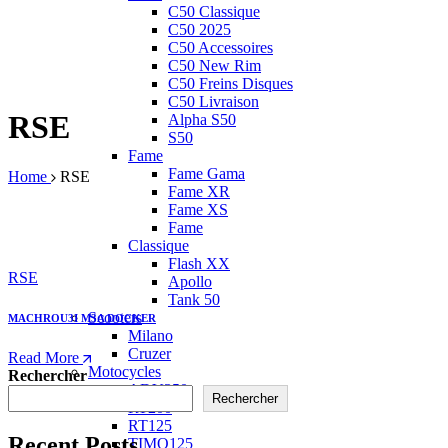
C50 Classique
C50 2025
C50 Accessoires
C50 New Rim
C50 Freins Disques
C50 Livraison
RSE
Alpha S50
S50
Fame
Fame Gama
Home
RSE
Fame XR
Fame XS
Fame
Classique
Flash XX
RSE
Apollo
Tank 50
Scooters
MACHROU3I M3A DOCKER
Milano
Cruzer
Read More
Motocycles
Rechercher
ADV350
Rechercher
RT200
RT125
Recent Posts
TIMO125