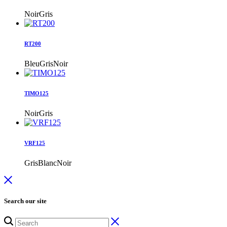
Noir
Gris
RT200
Bleu
Gris
Noir
TIMO125
Noir
Gris
VRF125
Gris
Blanc
Noir
Search our site