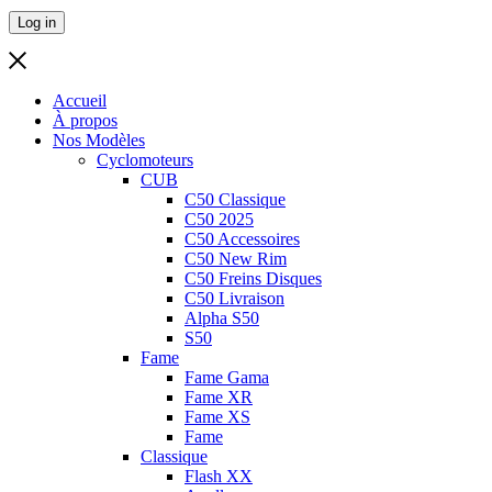
Log in
Accueil
À propos
Nos Modèles
Cyclomoteurs
CUB
C50 Classique
C50 2025
C50 Accessoires
C50 New Rim
C50 Freins Disques
C50 Livraison
Alpha S50
S50
Fame
Fame Gama
Fame XR
Fame XS
Fame
Classique
Flash XX