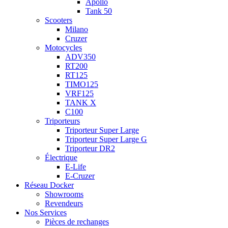
Apollo
Tank 50
Scooters
Milano
Cruzer
Motocycles
ADV350
RT200
RT125
TIMO125
VRF125
TANK X
C100
Triporteurs
Triporteur Super Large
Triporteur Super Large G
Triporteur DR2
Électrique
E-Life
E-Cruzer
Réseau Docker
Showrooms
Revendeurs
Nos Services
Pièces de rechanges