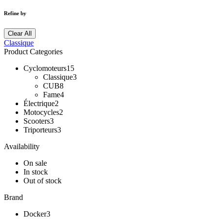
Refine by
Clear All
Classique
Product Categories
Cyclomoteurs
15
Classique
3
CUB
8
Fame
4
Électrique
2
Motocycles
2
Scooters
3
Triporteurs
3
Availability
On sale
In stock
Out of stock
Brand
Docker
3